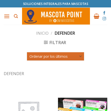
Skip
SOLUCIONES INTEGRALES PARA MASCOTAS
to
content
INICIO
/
DEFENDER
FILTRAR
DEFENDER