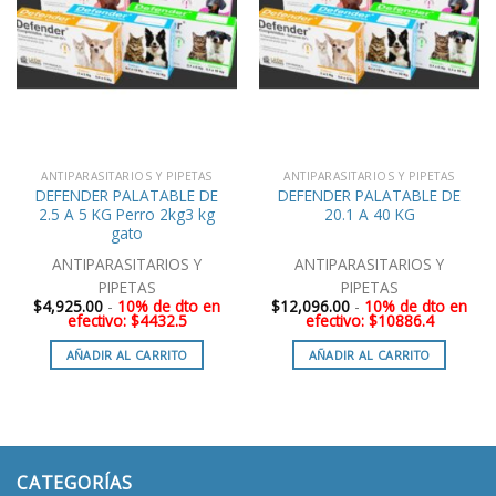
ANTIPARASITARIOS Y PIPETAS
ANTIPARASITARIOS Y PIPETAS
DEFENDER PALATABLE DE
DEFENDER PALATABLE DE
2.5 A 5 KG Perro 2kg3 kg
20.1 A 40 KG
gato
ANTIPARASITARIOS Y
ANTIPARASITARIOS Y
PIPETAS
PIPETAS
$
4,925.00
-
10% de dto en
$
12,096.00
-
10% de dto en
efectivo: $4432.5
efectivo: $10886.4
AÑADIR AL CARRITO
AÑADIR AL CARRITO
CATEGORÍAS