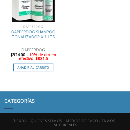
DAPPERDOG
DAPPERDOG SHAMPOO
TONALIZADOR X 1 LTS
DAPPERDOG
$
924.00
-
10% de dto en
efectivo: $831.6
AÑADIR AL CARRITO
CATEGORÍAS
TIENDA
QUIENÉS SOMOS
MÉDIOS DE PAGO / ENVIOS
SUCURSALES