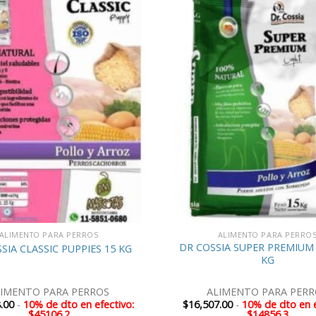
ALIMENTO PARA PERROS
ALIMENTO PARA PERRO
DR COSSIA SUPER PREMIUM 
SIA CLASSIC PUPPIES 15 KG
KG
LIMENTO PARA PERROS
ALIMENTO PARA PERR
.00
-
10% de dto en efectivo:
$
16,507.00
-
10% de dto en e
$45106.2
$14856.3