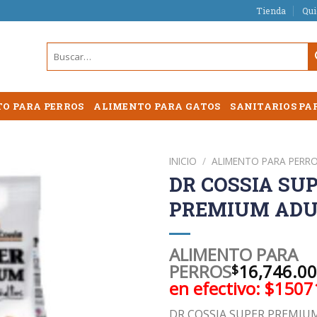
Tienda
Qu
Buscar
por:
O PARA PERROS
ALIMENTO PARA GATOS
SANITARIOS PA
INICIO
/
ALIMENTO PARA PERR
DR COSSIA SU
PREMIUM ADUL
ALIMENTO PARA
PERROS
16,746.00
$
en efectivo: $1507
DR COSSIA SUPER PREMIU