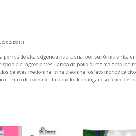
CIONES (0)
 perros de alta exigencia nutricional por su fórmula rica e
isponible.Ingredientes:Harina de pollo arroz maíz molido t
ridos de aves metionina lisina treonina fosfato monodicálcic
lcio cloruro de colina biotina óxido de manganeso óxido de zi