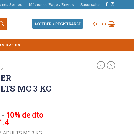
ienés Somos
Médios de Pago / Envios
Sucursales
ACCEDER / REGISTRARSE
$
0.00
RA GATOS
OS
PER
TS MC 3 KG
-
10% de dto
1.4
M ADULTS MC 3 KG