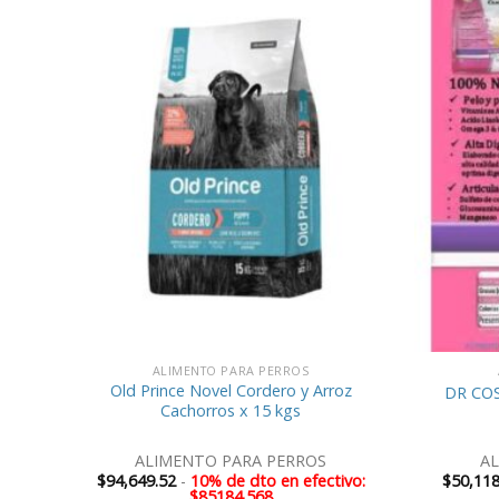
ALIMENTO PARA PERROS
T 15
Old Prince Novel Cordero y Arroz
DR COS
Cachorros x 15 kgs
ALIMENTO PARA PERROS
A
vo:
$
94,649.52
-
10% de dto en efectivo:
$
50,118
$85184.568