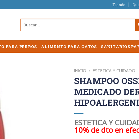
Tienda
Qu
Buscar
por:
O PARA PERROS
ALIMENTO PARA GATOS
SANITARIOS PA
INICIO
/
ESTETICA Y CUIDADO
SHAMPOO OSS
MEDICADO DE
HIPOALERGENI
ESTETICA Y CUID
10% de dto en efec