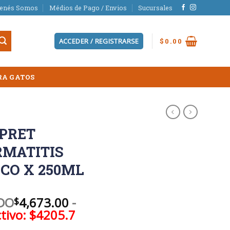
ienés Somos
Médios de Pago / Envios
Sucursales
ACCEDER / REGISTRARSE
$
0.00
RA GATOS
PRET
RMATITIS
CO X 250ML
ADO
4,673.00
-
$
tivo: $4205.7